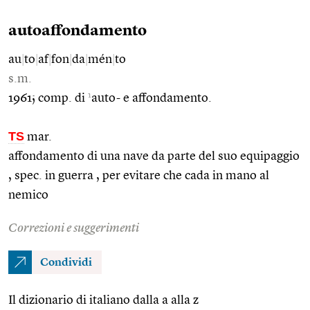
autoaffondamento
au
|
to
|
af
|
fon
|
da
|
mén
|
to
s.m.
1
1961; comp. di
auto- e affondamento.
TS
mar.
affondamento di una nave da parte del suo equipaggio
, spec. in guerra , per evitare che cada in mano al
nemico
Correzioni e suggerimenti
Condividi
Il dizionario di italiano dalla a alla z