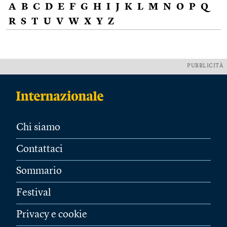
A
B
C
D
E
F
G
H
I
J
K
L
M
N
O
P
Q
R
S
T
U
V
W
X
Y
Z
PUBBLICITÀ
Chi siamo
Contattaci
Sommario
Festival
Privacy e cookie