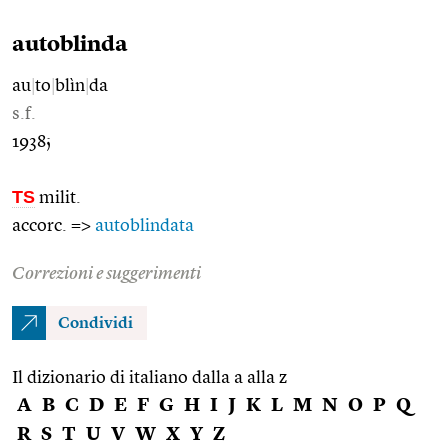
autoblinda
au
|
to
|
blìn
|
da
s.f.
1938;
TS
milit.
accorc. =>
autoblindata
Correzioni e suggerimenti
Condividi
Il dizionario di italiano dalla a alla z
A
B
C
D
E
F
G
H
I
J
K
L
M
N
O
P
Q
R
S
T
U
V
W
X
Y
Z