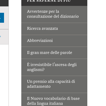
PER SAPERNE DI PIÙ
Avvertenze per la
consultazione del dizionario
A
Ricerca avanzata
Abbreviazioni
Il gran mare delle parole
È irresistibile l’ascesa degli
anglismi?
Un premio alla capacità di
adattamento
Il Nuovo vocabolario di base
della lingua italiana