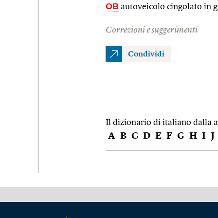
OB
autoveicolo cingolato in g
Correzioni e suggerimenti
Condividi
Il dizionario di italiano dalla a
A
B
C
D
E
F
G
H
I
J