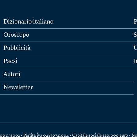
Dizionario italiano
P
Oroscopo
S
Pubblicità
U
Paesi
I
Autori
Newsletter
e 04003131002 • Partita iva 04850721004 • Capitale sociale 120.000 euro •
No