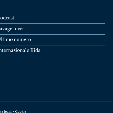
odcast
avage love
ltimo numero
nternazionale Kids
te legali
•
Cookie