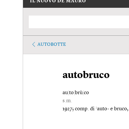
IL NUOVO DE MAURO
AUTOBOTTE
autobruco
au
|
to
|
brù
|
co
s.m.
2
1927; comp. di
auto- e bruco, 