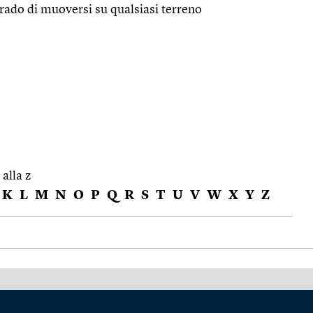
rado di muoversi su qualsiasi terreno
 alla z
K
L
M
N
O
P
Q
R
S
T
U
V
W
X
Y
Z