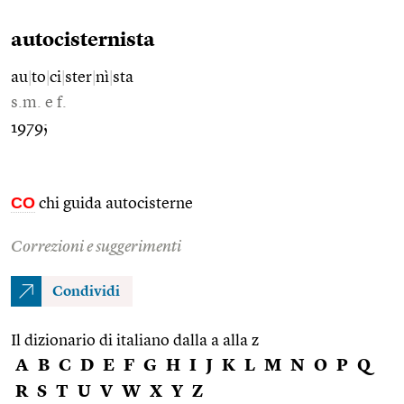
autocisternista
au
|
to
|
ci
|
ster
|
nì
|
sta
s.m. e f.
1979;
CO
chi guida autocisterne
Correzioni e suggerimenti
Condividi
Il dizionario di italiano dalla a alla z
A
B
C
D
E
F
G
H
I
J
K
L
M
N
O
P
Q
R
S
T
U
V
W
X
Y
Z