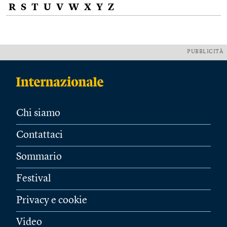
R
S
T
U
V
W
X
Y
Z
PUBBLICITÀ
Chi siamo
Contattaci
Sommario
Festival
Privacy e cookie
Video