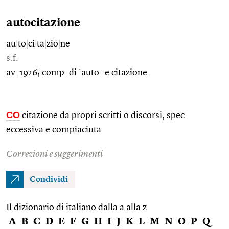
autocitazione
au
|
to
|
ci
|
ta
|
zió
|
ne
s.f.
1
av. 1926; comp. di
auto- e citazione.
CO
citazione da propri scritti o discorsi, spec.
eccessiva e compiaciuta
Correzioni e suggerimenti
Condividi
Il dizionario di italiano dalla a alla z
A
B
C
D
E
F
G
H
I
J
K
L
M
N
O
P
Q