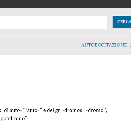
CERC
AUTOECCITAZIONE
2
. di auto- “
auto-” e del gr. -drómos “-dromo”,
“ippodromo”.