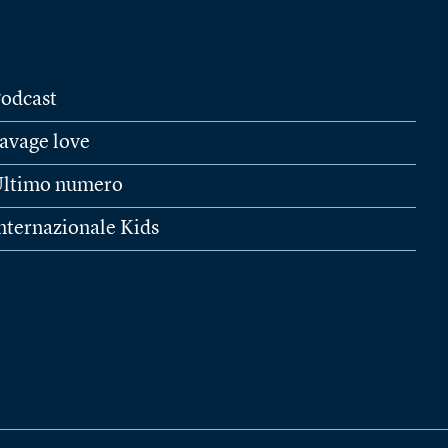
odcast
avage love
ltimo numero
nternazionale Kids