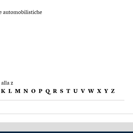
re automobilistiche
 alla z
K
L
M
N
O
P
Q
R
S
T
U
V
W
X
Y
Z