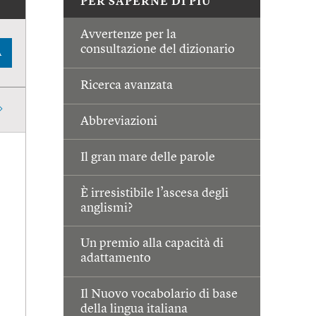
PER SAPERNE DI PIÙ
Avvertenze per la
consultazione del dizionario
A
Ricerca avanzata
Abbreviazioni
Il gran mare delle parole
È irresistibile l’ascesa degli
anglismi?
Un premio alla capacità di
adattamento
Il Nuovo vocabolario di base
della lingua italiana