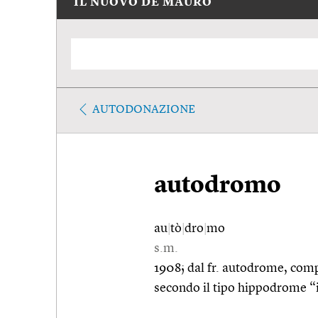
IL NUOVO DE MAURO
AUTODONAZIONE
autodromo
au
|
tò
|
dro
|
mo
s.m.
1908; dal fr. autodrome, comp
secondo il tipo hippodrome 