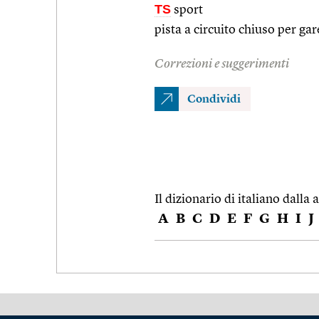
TS
sport
pista a circuito chiuso per ga
Correzioni e suggerimenti
Condividi
Il dizionario di italiano dalla a
A
B
C
D
E
F
G
H
I
J