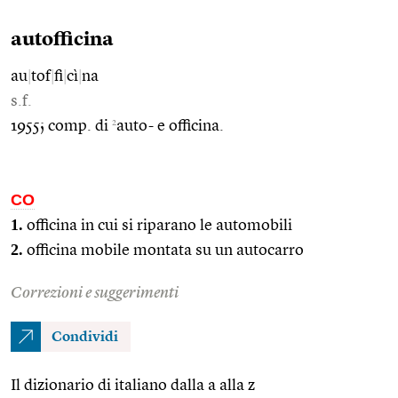
autofficina
au
|
tof
|
fi
|
cì
|
na
s.f.
2
1955; comp. di
auto- e officina.
CO
1.
officina in cui si riparano le automobili
2.
officina mobile montata su un autocarro
Correzioni e suggerimenti
Condividi
Il dizionario di italiano dalla a alla z