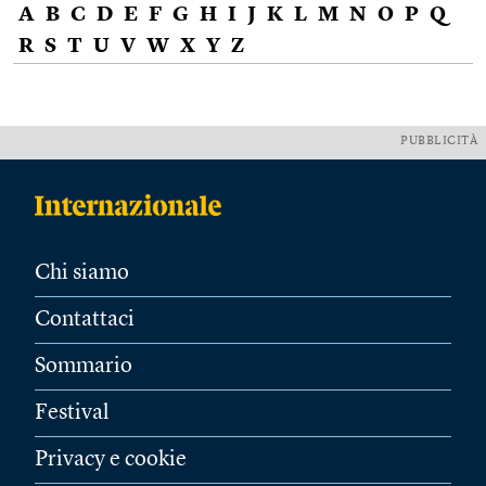
A
B
C
D
E
F
G
H
I
J
K
L
M
N
O
P
Q
R
S
T
U
V
W
X
Y
Z
PUBBLICITÀ
Chi siamo
Contattaci
Sommario
Festival
Privacy e cookie