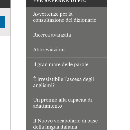
PER SAPERNE DI PIÙ
Avvertenze per la
consultazione del dizionario
A
Ricerca avanzata
Abbreviazioni
Il gran mare delle parole
È irresistibile l’ascesa degli
anglismi?
Un premio alla capacità di
adattamento
Il Nuovo vocabolario di base
della lingua italiana