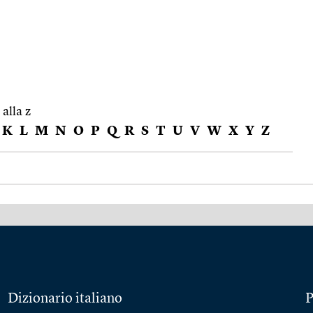
 alla z
K
L
M
N
O
P
Q
R
S
T
U
V
W
X
Y
Z
Dizionario italiano
P