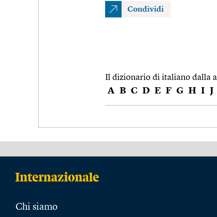
Condividi
Il dizionario di italiano dalla a
A
B
C
D
E
F
G
H
I
J
Chi siamo