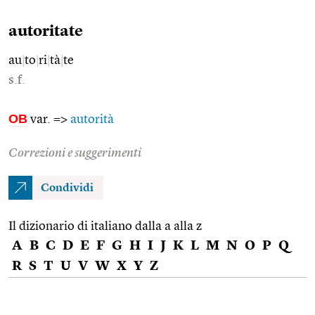
autoritate
au
|
to
|
ri
|
tà
|
te
s.f.
OB
var. =>
autorità
Correzioni e suggerimenti
Condividi
Il dizionario di italiano dalla a alla z
A
B
C
D
E
F
G
H
I
J
K
L
M
N
O
P
Q
R
S
T
U
V
W
X
Y
Z