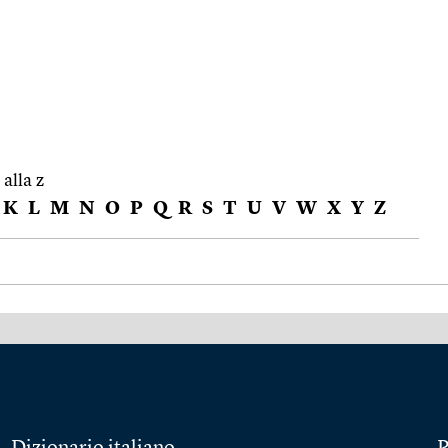
 alla z
K
L
M
N
O
P
Q
R
S
T
U
V
W
X
Y
Z