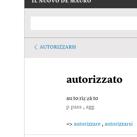
IL NUOVO DE MAURO
AUTORIZZARSI
autorizzato
au
|
to
|
riẓ
|
ẓà
|
to
p.pass., agg.
=>
autorizzare
,
autorizzarsi