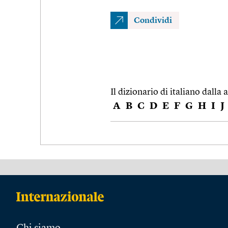
Condividi
Il dizionario di italiano dalla a
A
B
C
D
E
F
G
H
I
J