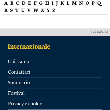
A
B
C
D
E
F
G
H
I
J
K
L
M
N
O
P
Q
R
S
T
U
V
W
X
Y
Z
PUBBLICITÀ
Chi siamo
Contattaci
Sommario
Festival
Privacy e cookie