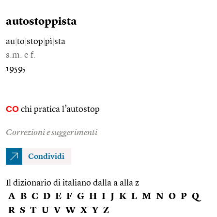
autostoppista
au
|
to
|
stop
|
pì
|
sta
s.m. e f.
1959;
CO
chi pratica l’autostop
Correzioni e suggerimenti
Condividi
Il dizionario di italiano dalla a alla z
A
B
C
D
E
F
G
H
I
J
K
L
M
N
O
P
Q
R
S
T
U
V
W
X
Y
Z