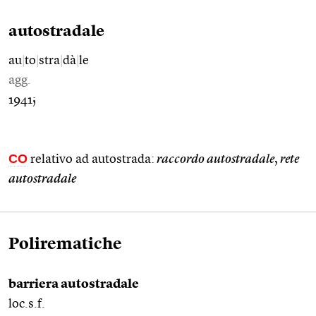
autostradale
au
|
to
|
stra
|
dà
|
le
agg.
1941;
CO
relativo ad autostrada:
raccordo autostradale
,
rete
autostradale
Polirematiche
barriera autostradale
loc.s.f.