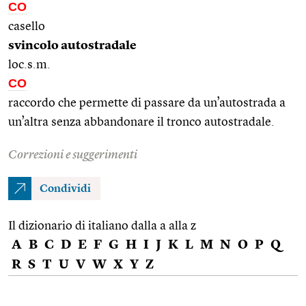
CO
casello
svincolo autostradale
loc.s.m.
CO
raccordo che permette di passare da un’autostrada a
un’altra senza abbandonare il tronco autostradale.
Correzioni e suggerimenti
Condividi
Il dizionario di italiano dalla a alla z
A
B
C
D
E
F
G
H
I
J
K
L
M
N
O
P
Q
R
S
T
U
V
W
X
Y
Z