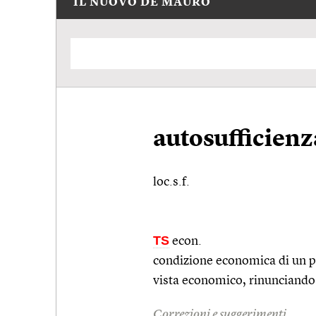
IL NUOVO DE MAURO
autosufficienz
loc.s.f.
TS
econ.
condizione economica di un pa
vista economico, rinunciando 
Correzioni e suggerimenti