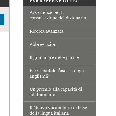
PER SAPERNE DI PIÙ
Avvertenze per la
consultazione del dizionario
A
Ricerca avanzata
Abbreviazioni
Il gran mare delle parole
È irresistibile l’ascesa degli
anglismi?
Un premio alla capacità di
adattamento
Il Nuovo vocabolario di base
della lingua italiana