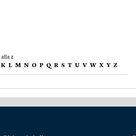
 alla z
K
L
M
N
O
P
Q
R
S
T
U
V
W
X
Y
Z