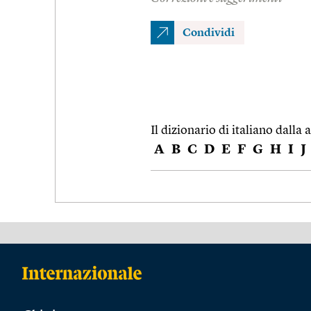
Condividi
Il dizionario di italiano dalla a
A
B
C
D
E
F
G
H
I
J