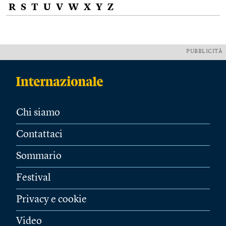
R
S
T
U
V
W
X
Y
Z
PUBBLICITÀ
Chi siamo
Contattaci
Sommario
Festival
Privacy e cookie
Video