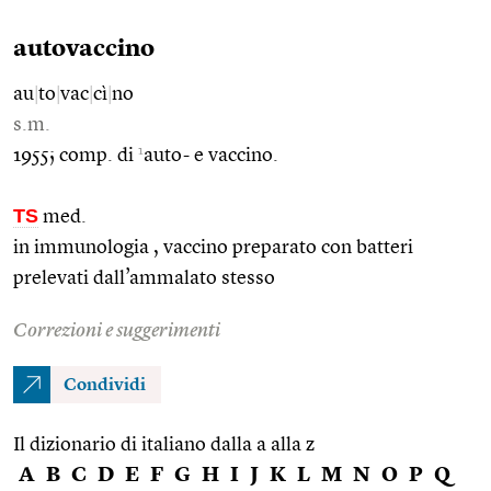
autovaccino
au
|
to
|
vac
|
cì
|
no
s.m.
1
1955; comp. di
auto- e vaccino.
TS
med.
in immunologia , vaccino preparato con batteri
prelevati dall’ammalato stesso
Correzioni e suggerimenti
Condividi
Il dizionario di italiano dalla a alla z
A
B
C
D
E
F
G
H
I
J
K
L
M
N
O
P
Q