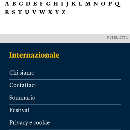
A
B
C
D
E
F
G
H
I
J
K
L
M
N
O
P
Q
R
S
T
U
V
W
X
Y
Z
PUBBLICITÀ
Chi siamo
Contattaci
Sommario
Festival
Privacy e cookie