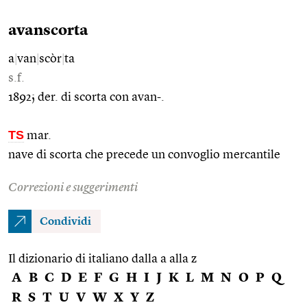
avanscorta
a
|
van
|
scòr
|
ta
s.f.
1892; der. di scorta con avan-.
TS
mar.
nave di scorta che precede un convoglio mercantile
Correzioni e suggerimenti
Condividi
Il dizionario di italiano dalla a alla z
A
B
C
D
E
F
G
H
I
J
K
L
M
N
O
P
Q
R
S
T
U
V
W
X
Y
Z