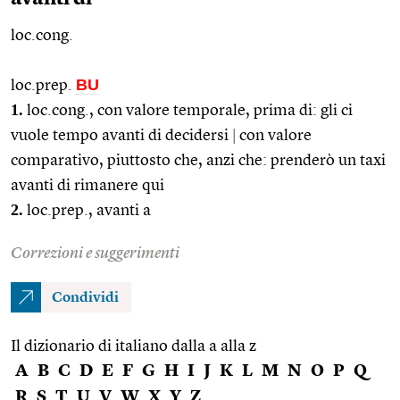
loc.cong.
BU
loc.prep.
1.
loc.cong.
, con valore temporale, prima di: gli ci
vuole tempo avanti di decidersi
|
con valore
comparativo, piuttosto che, anzi che: prenderò un taxi
avanti di rimanere qui
2.
loc.prep.
, avanti a
Correzioni e suggerimenti
Condividi
Il dizionario di italiano dalla a alla z
A
B
C
D
E
F
G
H
I
J
K
L
M
N
O
P
Q
R
S
T
U
V
W
X
Y
Z