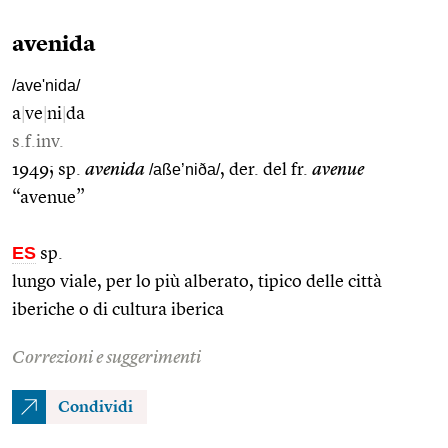
avenida
/ave'nida/
a
|
ve
|
ni
|
da
s.f.inv.
1949; sp.
avenida
/aße’niða/
, der. del fr.
avenue
“avenue”
ES
sp.
lungo viale, per lo più alberato, tipico delle città
iberiche o di cultura iberica
Correzioni e suggerimenti
Condividi