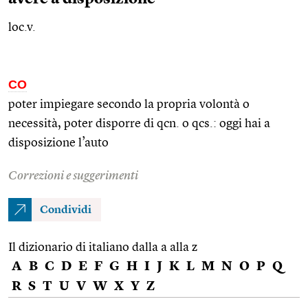
loc.v.
CO
poter impiegare secondo la propria volontà o
necessità, poter disporre di
qcn.
o
qcs.
: oggi hai a
disposizione l’auto
Correzioni e suggerimenti
Condividi
Il dizionario di italiano dalla a alla z
A
B
C
D
E
F
G
H
I
J
K
L
M
N
O
P
Q
R
S
T
U
V
W
X
Y
Z