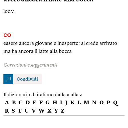
loc.v.
CO
essere ancora giovane e inesperto: si crede arrivato
ma ha ancora il latte alla bocca
Correzioni e suggerimenti
Condividi
Il dizionario di italiano dalla a alla z
A
B
C
D
E
F
G
H
I
J
K
L
M
N
O
P
Q
R
S
T
U
V
W
X
Y
Z