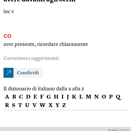
loc.v.
CO
aver presente, ricordare chiaramente
Correzioni e suggerimenti
Condividi
Il dizionario di italiano dalla a alla z
A
B
C
D
E
F
G
H
I
J
K
L
M
N
O
P
Q
R
S
T
U
V
W
X
Y
Z