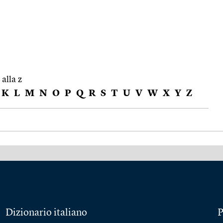
 alla z
K
L
M
N
O
P
Q
R
S
T
U
V
W
X
Y
Z
Dizionario italiano
P