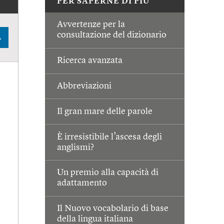
PER SAPERNE DI PIÙ
Avvertenze per la
consultazione del dizionario
A
Ricerca avanzata
Abbreviazioni
Il gran mare delle parole
È irresistibile l’ascesa degli
anglismi?
Un premio alla capacità di
adattamento
Il Nuovo vocabolario di base
della lingua italiana