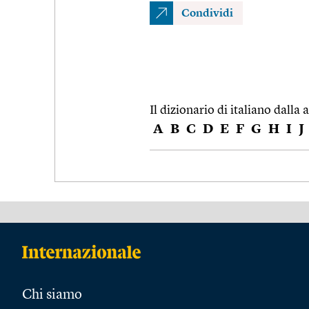
Condividi
Il dizionario di italiano dalla a
A
B
C
D
E
F
G
H
I
J
Chi siamo