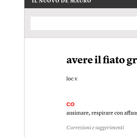
IL NUOVO DE MAURO
avere il fiato g
loc.v.
CO
ansimare, respirare con affa
Correzioni e suggerimenti