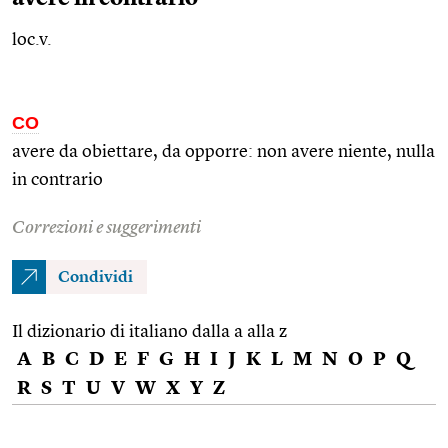
loc.v.
CO
avere da obiettare, da opporre: non avere niente, nulla
in contrario
Correzioni e suggerimenti
Condividi
Il dizionario di italiano dalla a alla z
A
B
C
D
E
F
G
H
I
J
K
L
M
N
O
P
Q
R
S
T
U
V
W
X
Y
Z