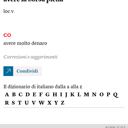
loc.v.
CO
avere molto denaro
Correzioni e suggerimenti
Condividi
Il dizionario di italiano dalla a alla z
A
B
C
D
E
F
G
H
I
J
K
L
M
N
O
P
Q
R
S
T
U
V
W
X
Y
Z