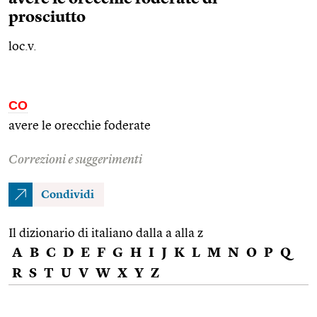
prosciutto
loc.v.
CO
avere le orecchie foderate
Correzioni e suggerimenti
Condividi
Il dizionario di italiano dalla a alla z
A
B
C
D
E
F
G
H
I
J
K
L
M
N
O
P
Q
R
S
T
U
V
W
X
Y
Z