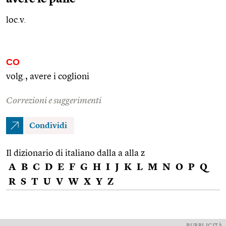
loc.v.
CO
volg., avere i coglioni
Correzioni e suggerimenti
Condividi
Il dizionario di italiano dalla a alla z
A
B
C
D
E
F
G
H
I
J
K
L
M
N
O
P
Q
R
S
T
U
V
W
X
Y
Z