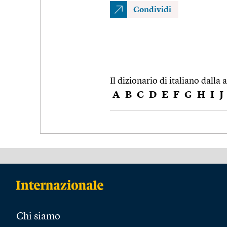
Condividi
Il dizionario di italiano dalla a
A
B
C
D
E
F
G
H
I
J
Chi siamo