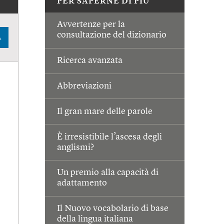
PER SAPERNE DI PIÙ
Avvertenze per la
consultazione del dizionario
A
Ricerca avanzata
Abbreviazioni
Il gran mare delle parole
È irresistibile l’ascesa degli
anglismi?
Un premio alla capacità di
adattamento
Il Nuovo vocabolario di base
della lingua italiana