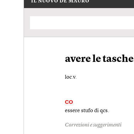
IL NUOVO DE MAURO
avere le tasch
loc.v.
CO
essere stufo di
qcs.
Correzioni e suggerimenti