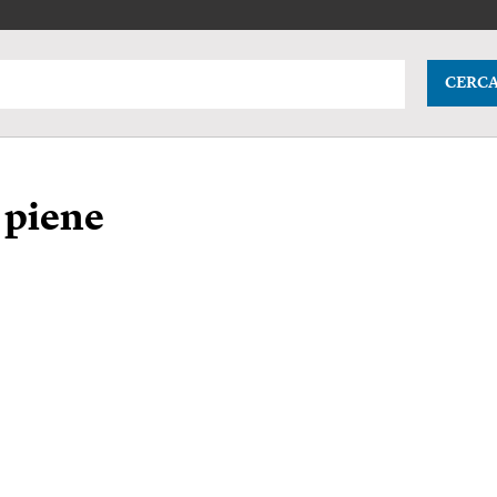
CERC
e piene