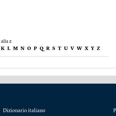
 alla z
K
L
M
N
O
P
Q
R
S
T
U
V
W
X
Y
Z
Dizionario italiano
P