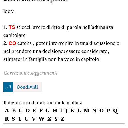
loc.v.
1.
TS
st.eccl.
avere diritto di parola nell’adunanza
capitolare
2.
CO
estens.
, poter intervenire in una discussione o
nel prendere una decisione; essere considerato,
stimato: in famiglia non ha voce in capitolo
Correzioni e suggerimenti
Condividi
Il dizionario di italiano dalla a alla z
A
B
C
D
E
F
G
H
I
J
K
L
M
N
O
P
Q
R
S
T
U
V
W
X
Y
Z