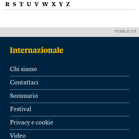
R
S
T
U
V
W
X
Y
Z
PUBBLICITÀ
Chi siamo
Contattaci
Sommario
Festival
Privacy e cookie
Video