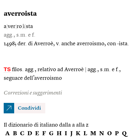
averroista
a
|
ver
|
ro
|
ì
|
sta
agg., s.m. e f.
1498; der. di Averroè, v. anche averroismo, con -ista.
TS
filos. agg., relativo ad Averroè
|
agg., s.m. e f.,
seguace dell’averroismo
Correzioni e suggerimenti
Condividi
Il dizionario di italiano dalla a alla z
A
B
C
D
E
F
G
H
I
J
K
L
M
N
O
P
Q