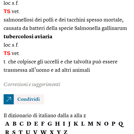
loc.s.f.
TS
vet.
salmonellosi dei polli e dei tacchini spesso mortale,
causata da batteri della specie Salmonella gallinarum
tubercolosi aviaria
loc.s.f.
TS
vet.
t. che colpisce gli uccelli e che talvolta può essere
trasmessa all’uomo e ad altri animali
Correzioni e suggerimenti
Condividi
Il dizionario di italiano dalla a alla z
A
B
C
D
E
F
G
H
I
J
K
L
M
N
O
P
Q
R
S
T
U
V
W
X
Y
Z