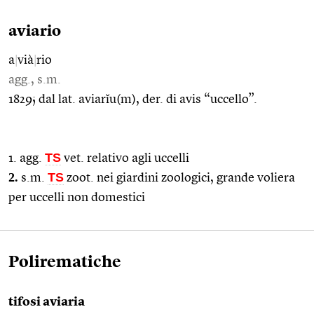
aviario
a
|
vià
|
rio
agg., s.m.
1829; dal lat. aviarĭu(m), der. di avis “uccello”.
TS
1. agg.
vet. relativo agli uccelli
2.
TS
s.m.
zoot. nei giardini zoologici, grande voliera
per uccelli non domestici
Polirematiche
tifosi aviaria