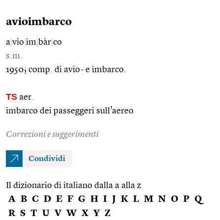
avioimbarco
a
|
vio
|
im
|
bàr
|
co
s.m.
1950; comp. di avio- e imbarco.
TS
aer.
imbarco dei passeggeri sull’aereo
Correzioni e suggerimenti
Condividi
Il dizionario di italiano dalla a alla z
A
B
C
D
E
F
G
H
I
J
K
L
M
N
O
P
Q
R
S
T
U
V
W
X
Y
Z