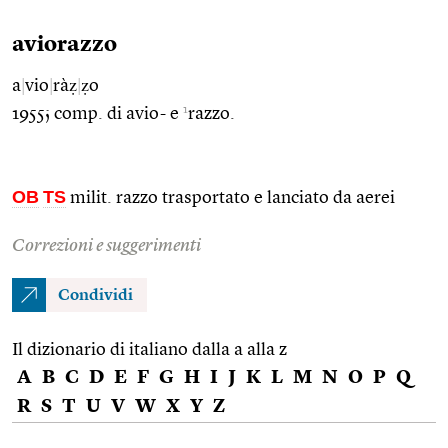
aviorazzo
a
|
vio
|
ràẓ
|
ẓo
1
1955; comp. di avio- e
razzo.
OB
TS
milit. razzo trasportato e lanciato da aerei
Correzioni e suggerimenti
Condividi
Il dizionario di italiano dalla a alla z
A
B
C
D
E
F
G
H
I
J
K
L
M
N
O
P
Q
R
S
T
U
V
W
X
Y
Z