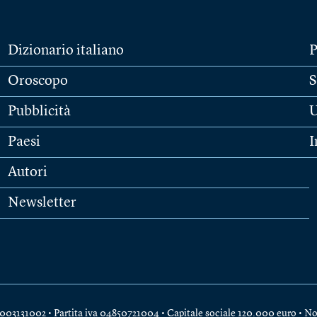
Dizionario italiano
P
Oroscopo
S
Pubblicità
U
Paesi
I
Autori
Newsletter
e 04003131002 • Partita iva 04850721004 • Capitale sociale 120.000 euro •
No