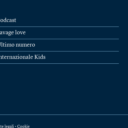
odcast
avage love
ltimo numero
nternazionale Kids
te legali
•
Cookie