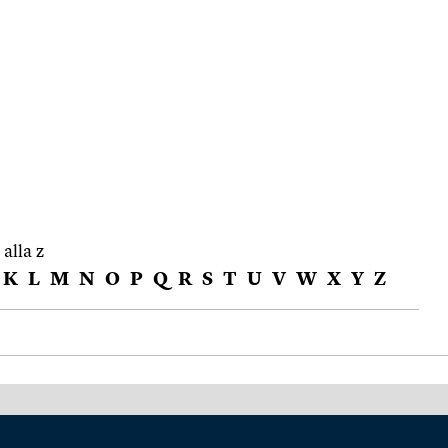
 alla z
K
L
M
N
O
P
Q
R
S
T
U
V
W
X
Y
Z