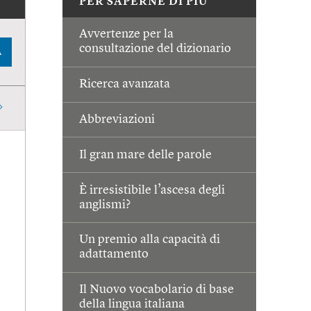
PER SAPERNE DI PIÙ
Avvertenze per la
consultazione del dizionario
A
Ricerca avanzata
Abbreviazioni
Il gran mare delle parole
È irresistibile l’ascesa degli
anglismi?
Un premio alla capacità di
adattamento
Il Nuovo vocabolario di base
della lingua italiana