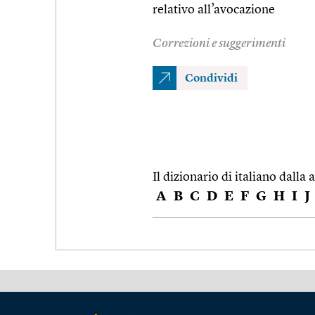
relativo all’avocazione
Correzioni e suggerimenti
Condividi
Il dizionario di italiano dalla a
A
B
C
D
E
F
G
H
I
J