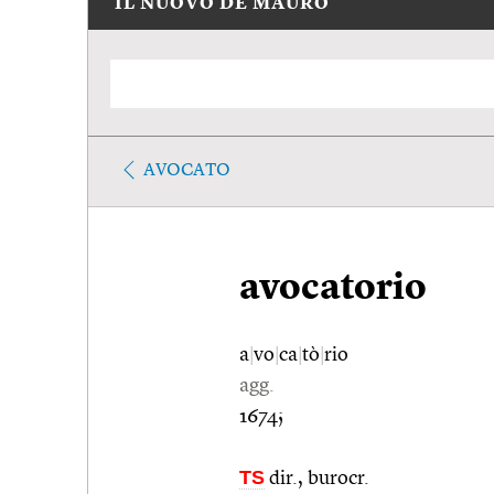
IL NUOVO DE MAURO
AVOCATO
avocatorio
a
|
vo
|
ca
|
tò
|
rio
agg.
1674;
TS
dir., burocr.