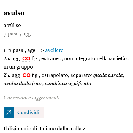
avulso
a
|
vùl
|
so
p.pass., agg.
1. p.pass., agg. =>
avellere
2a.
CO
agg.
fig., estraneo, non integrato nella società o
in un gruppo
2b.
CO
agg.
fig., estrapolato, separato:
quella parola,
avulsa dalla frase, cambiava significato
Correzioni e suggerimenti
Condividi
Il dizionario di italiano dalla a alla z