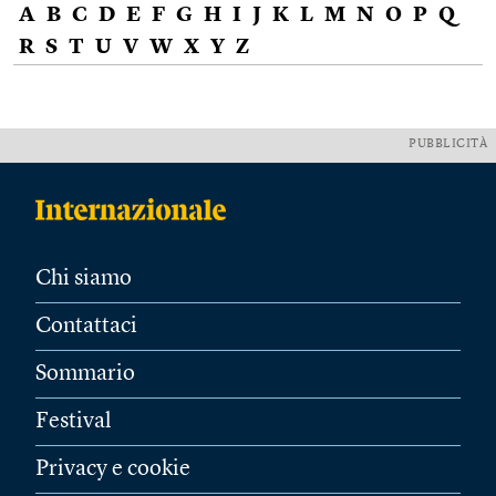
A
B
C
D
E
F
G
H
I
J
K
L
M
N
O
P
Q
R
S
T
U
V
W
X
Y
Z
PUBBLICITÀ
Chi siamo
Contattaci
Sommario
Festival
Privacy e cookie