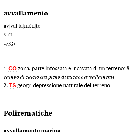
avvallamento
av
|
val
|
la
|
mén
|
to
s.m.
1733;
CO
1.
zona, parte infossata e incavata di un terreno:
il
campo di calcio era pieno di buche e avvallamenti
2.
TS
geogr. depressione naturale del terreno
Polirematiche
avvallamento marino