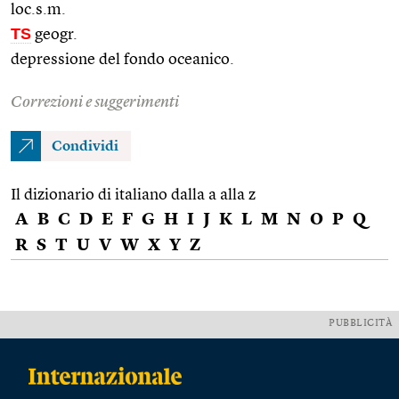
loc.s.m.
TS
geogr.
depressione del fondo oceanico.
Correzioni e suggerimenti
Condividi
Il dizionario di italiano dalla a alla z
A
B
C
D
E
F
G
H
I
J
K
L
M
N
O
P
Q
R
S
T
U
V
W
X
Y
Z
PUBBLICITÀ