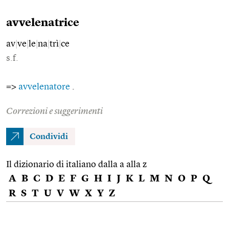
avvelenatrice
av
|
ve
|
le
|
na
|
trì
|
ce
s.f.
=>
avvelenatore
.
Correzioni e suggerimenti
Condividi
Il dizionario di italiano dalla a alla z
A
B
C
D
E
F
G
H
I
J
K
L
M
N
O
P
Q
R
S
T
U
V
W
X
Y
Z