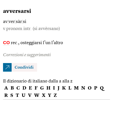
avversarsi
av
|
ver
|
sàr
|
si
v.pronom.intr. (si avvèrsano)
CO
rec., osteggiarsi l’un l’altro
Correzioni e suggerimenti
Condividi
Il dizionario di italiano dalla a alla z
A
B
C
D
E
F
G
H
I
J
K
L
M
N
O
P
Q
R
S
T
U
V
W
X
Y
Z