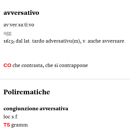
avversativo
av
|
ver
|
sa
|
tì
|
vo
agg.
1623; dal lat. tardo adversatīvu(m), v. anche avversare.
CO
che contrasta, che si contrappone
Polirematiche
congiunzione avversativa
loc.s.f.
TS
gramm.