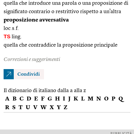
quella che introduce una parola o una proposizione di
significato contrario o restrittivo rispetto a un’altra
proposizione avversativa
loc.s.f.
TS
ling.
quella che contraddice la proposizione principale
Correzioni e suggerimenti
Condividi
Il dizionario di italiano dalla a alla z
A
B
C
D
E
F
G
H
I
J
K
L
M
N
O
P
Q
R
S
T
U
V
W
X
Y
Z
PUBBLICITÀ