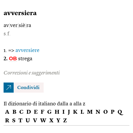
avversiera
av
|
ver
|
siè
|
ra
s.f.
1. =>
avversiere
2.
OB
strega
Correzioni e suggerimenti
Condividi
Il dizionario di italiano dalla a alla z
A
B
C
D
E
F
G
H
I
J
K
L
M
N
O
P
Q
R
S
T
U
V
W
X
Y
Z