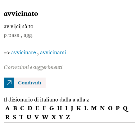
avvicinato
av
|
vi
|
ci
|
nà
|
to
p.pass., agg.
=>
avvicinare
,
avvicinarsi
Correzioni e suggerimenti
Condividi
Il dizionario di italiano dalla a alla z
A
B
C
D
E
F
G
H
I
J
K
L
M
N
O
P
Q
R
S
T
U
V
W
X
Y
Z