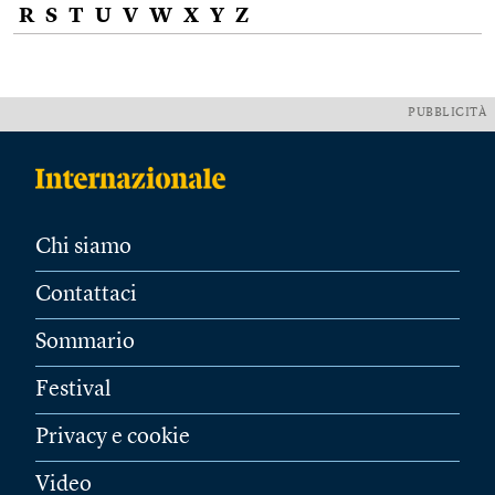
R
S
T
U
V
W
X
Y
Z
PUBBLICITÀ
Chi siamo
Contattaci
Sommario
Festival
Privacy e cookie
Video