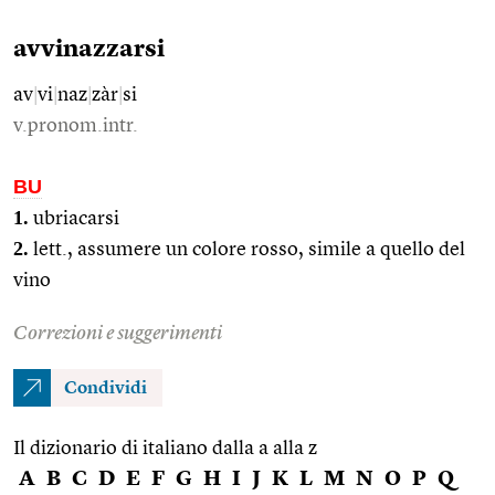
avvinazzarsi
av
|
vi
|
naz
|
zàr
|
si
v.pronom.intr.
BU
1.
ubriacarsi
2.
lett., assumere un colore rosso, simile a quello del
vino
Correzioni e suggerimenti
Condividi
Il dizionario di italiano dalla a alla z
A
B
C
D
E
F
G
H
I
J
K
L
M
N
O
P
Q