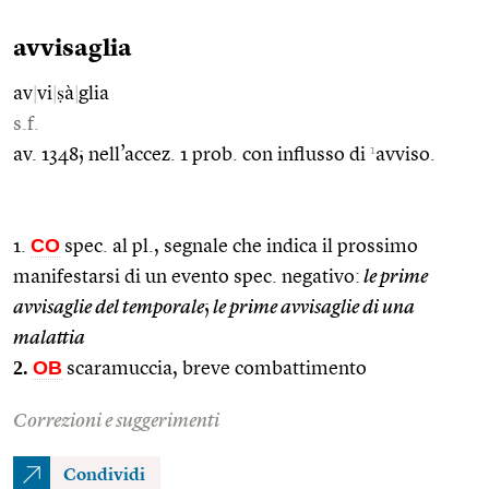
avvisaglia
av
|
vi
|
ṣà
|
glia
s.f.
1
av. 1348; nell’accez. 1 prob. con influsso di
avviso.
CO
1.
spec. al pl., segnale che indica il prossimo
manifestarsi di un evento spec. negativo:
le prime
avvisaglie del temporale
;
le prime avvisaglie di una
malattia
2.
OB
scaramuccia, breve combattimento
Correzioni e suggerimenti
Condividi