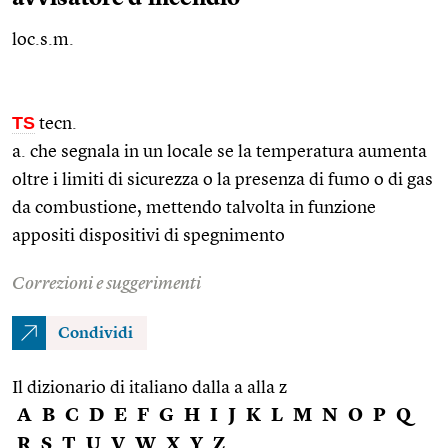
loc.s.m.
TS
tecn.
a. che segnala in un locale se la temperatura aumenta
oltre i limiti di sicurezza o la presenza di fumo o di gas
da combustione, mettendo talvolta in funzione
appositi dispositivi di spegnimento
Correzioni e suggerimenti
Condividi
Il dizionario di italiano dalla a alla z
A
B
C
D
E
F
G
H
I
J
K
L
M
N
O
P
Q
R
S
T
U
V
W
X
Y
Z