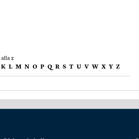
 alla z
K
L
M
N
O
P
Q
R
S
T
U
V
W
X
Y
Z