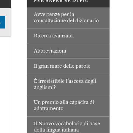
PER SAPERNE DI PIÙ
Avvertenze per la
consultazione del dizionario
A
Ricerca avanzata
Abbreviazioni
Il gran mare delle parole
È irresistibile l’ascesa degli
anglismi?
Un premio alla capacità di
adattamento
Il Nuovo vocabolario di base
della lingua italiana