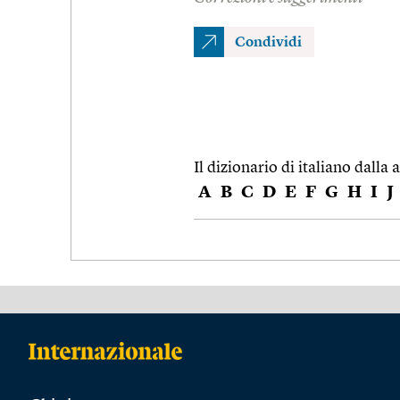
Condividi
Il dizionario di italiano dalla a
A
B
C
D
E
F
G
H
I
J