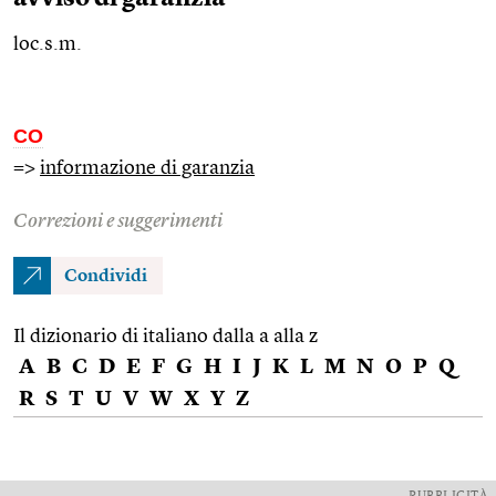
loc.s.m.
CO
=>
informazione di garanzia
Correzioni e suggerimenti
Condividi
Il dizionario di italiano dalla a alla z
A
B
C
D
E
F
G
H
I
J
K
L
M
N
O
P
Q
R
S
T
U
V
W
X
Y
Z