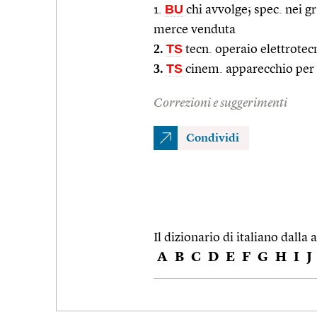
BU
1.
chi avvolge; spec. nei g
merce venduta
2.
TS
tecn. operaio elettrotecn
3.
TS
cinem. apparecchio per a
Correzioni e suggerimenti
Condividi
Il dizionario di italiano dalla a
A
B
C
D
E
F
G
H
I
J