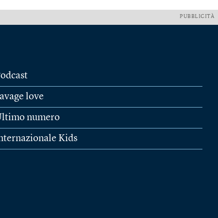
PUBBLICITÀ
odcast
avage love
ltimo numero
nternazionale Kids