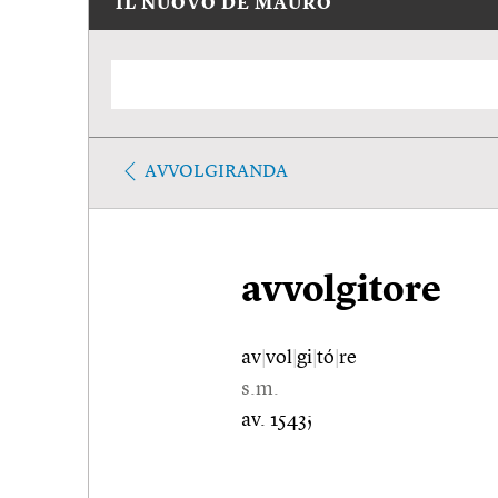
IL NUOVO DE MAURO
AVVOLGIRANDA
avvolgitore
av
|
vol
|
gi
|
tó
|
re
s.m.
av. 1543;