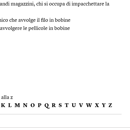
randi magazzini, chi si occupa di impacchettare la
ico che avvolge il filo in bobine
vvolgere le pellicole in bobine
 alla z
K
L
M
N
O
P
Q
R
S
T
U
V
W
X
Y
Z