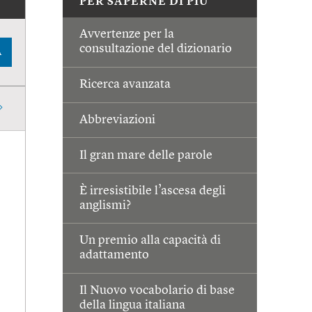
PER SAPERNE DI PIÙ
Avvertenze per la
consultazione del dizionario
A
Ricerca avanzata
Abbreviazioni
Il gran mare delle parole
È irresistibile l’ascesa degli
anglismi?
Un premio alla capacità di
adattamento
Il Nuovo vocabolario di base
della lingua italiana