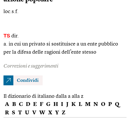
loc.s.f.
TS
dir.
a. in cui un privato si sostituisce a un ente pubblico
per la difesa delle ragioni dell’ente stesso
Correzioni e suggerimenti
Condividi
Il dizionario di italiano dalla a alla z
A
B
C
D
E
F
G
H
I
J
K
L
M
N
O
P
Q
R
S
T
U
V
W
X
Y
Z