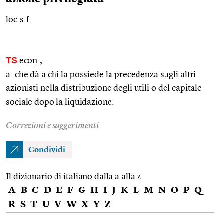
loc.s.f.
TS
econ.
,
a. che dà a chi la possiede la precedenza sugli altri
azionisti nella distribuzione degli utili o del capitale
sociale dopo la liquidazione.
Correzioni e suggerimenti
Condividi
Il dizionario di italiano dalla a alla z
A
B
C
D
E
F
G
H
I
J
K
L
M
N
O
P
Q
R
S
T
U
V
W
X
Y
Z