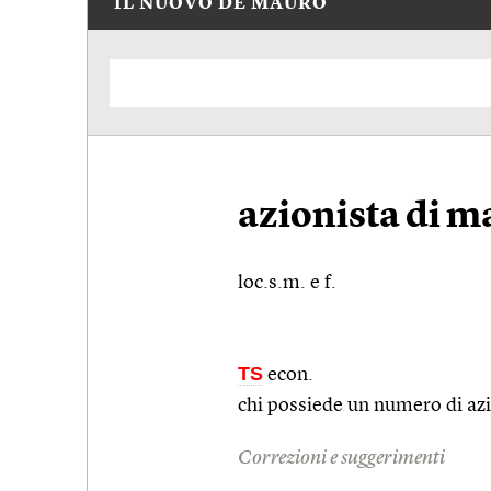
IL NUOVO DE MAURO
azionista di 
loc.s.m. e f.
TS
econ.
chi possiede un numero di azio
Correzioni e suggerimenti