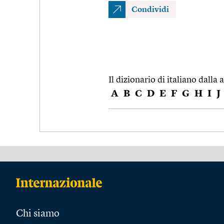
Condividi
Il dizionario di italiano dalla a
A
B
C
D
E
F
G
H
I
J
Chi siamo