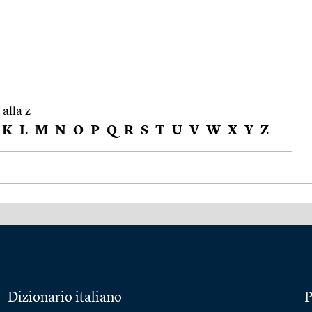
 alla z
K
L
M
N
O
P
Q
R
S
T
U
V
W
X
Y
Z
Dizionario italiano
P