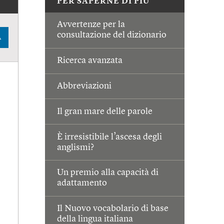
PER SAPERNE DI PIÙ
Avvertenze per la
consultazione del dizionario
A
Ricerca avanzata
Abbreviazioni
Il gran mare delle parole
È irresistibile l’ascesa degli
anglismi?
Un premio alla capacità di
adattamento
Il Nuovo vocabolario di base
della lingua italiana